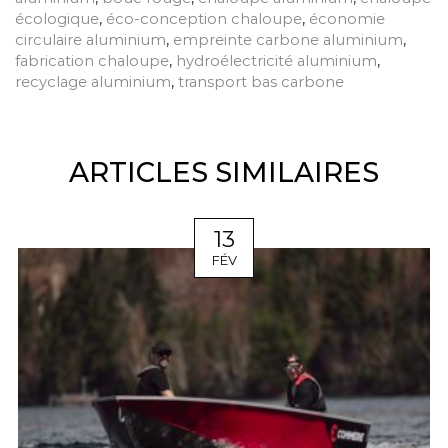
écologique
,
éco-conception chaloupe
,
économie
circulaire aluminium
,
empreinte carbone aluminium
,
fabrication chaloupe
,
hydroélectricité aluminium
,
recyclage aluminium
,
transport bas carbone
ARTICLES SIMILAIRES
13
FÉV