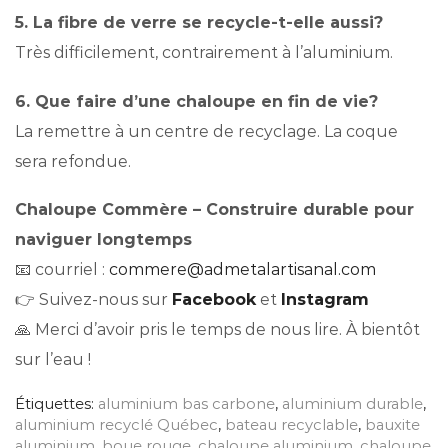
5. La fibre de verre se recycle-t-elle aussi?
Très difficilement, contrairement à l’aluminium.
6. Que faire d’une chaloupe en fin de vie?
La remettre à un centre de recyclage. La coque
sera refondue.
Chaloupe Commère – Construire durable pour
naviguer longtemps
📧 courriel :
commere@admetalartisanal.com
👉 Suivez-nous sur
Facebook
et
Instagram
🙏 Merci d’avoir pris le temps de nous lire. À bientôt
sur l’eau !
Étiquettes:
aluminium bas carbone
,
aluminium durable
,
aluminium recyclé Québec
,
bateau recyclable
,
bauxite
aluminium
,
boue rouge
,
chaloupe aluminium
,
chaloupe